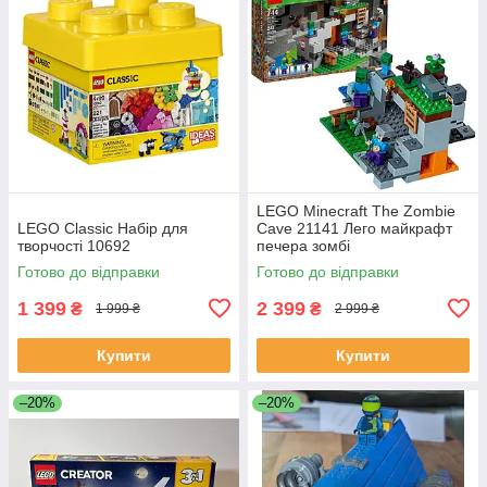
LEGO Minecraft The Zombie
LEGO Classic Набір для
Cave 21141 Лего майкрафт
творчості 10692
печера зомбі
Готово до відправки
Готово до відправки
1 399
2 399
₴
₴
1 999 ₴
2 999 ₴
Купити
Купити
–20%
–20%