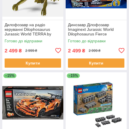
Дилофозавр на радіо
Динозавр Ділофозавр
керуванні Dilophosaurus
Imaginext Jurassic World
Jurassic World TERRA by
Dilophosaurus Fierce
Battat Remote Control
Launchin Lights SOUNDS
Готово до відправки
Готово до відправки
Dinosaur
2 499
2 499
₴
₴
2 999 ₴
2 999 ₴
Купити
Купити
–15%
–15%