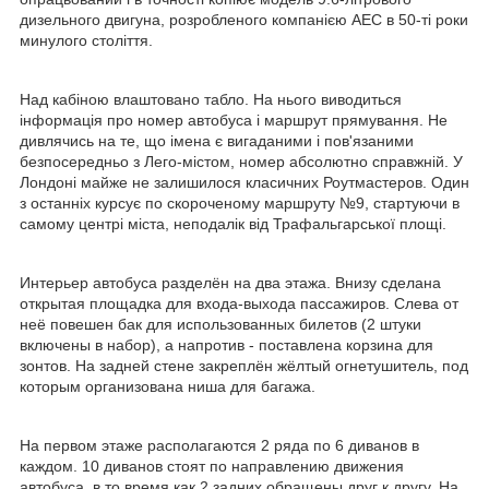
дизельного двигуна, розробленого компанією AEC в 50-ті роки
минулого століття.
Над кабіною влаштовано табло. На нього виводиться
інформація про номер автобуса і маршрут прямування. Не
дивлячись на те, що імена є вигаданими і пов'язаними
безпосередньо з Лего-містом, номер абсолютно справжній. У
Лондоні майже не залишилося класичних Роутмастеров. Один
з останніх курсує по скороченому маршруту №9, стартуючи в
самому центрі міста, неподалік від Трафальгарської площі.
Интерьер автобуса разделён на два этажа. Внизу сделана
открытая площадка для входа-выхода пассажиров. Слева от
неё повешен бак для использованных билетов (2 штуки
включены в набор), а напротив - поставлена корзина для
зонтов. На задней стене закреплён жёлтый огнетушитель, под
которым организована ниша для багажа.
На первом этаже располагаются 2 ряда по 6 диванов в
каждом. 10 диванов стоят по направлению движения
автобуса, в то время как 2 задних обращены друг к другу. На