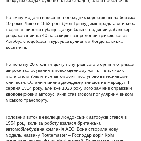
по крутих сходах було не тільки складно, але й небезпечно.
На зміну моделі і внесення необхідних коректив пішло близько
10 років. Лише в 1852 році Джон Грінвуд зміг представити своє
творіння широкій публіці. Це був більше надійний даблдекер,
розрахований на 40 пасажирів і запряжений трійкою коней.
Автобус сподобався і курсував вулицями Лондона кілька
десятиліть.
На початку 20 століття двигун внутрішнього згоряння отримав
широке застосування в повсякденному житті. На вулицях
міста стали з'являтися автомобілі, поступово вытеснявшие
кінні вози. Останній кінний даблдекер вийшов на маршрут 4
серпня 1914 року, але вже 1923 року його замінив справжній
двоповерховий автобус, який став згодом популярним видом
міського транспорту.
Головний виток в еволюції Лондонських автобусів стався в
1954 році, коли за роботу взялася британська
автомобілебудівна компанія AEC. Вона створила нову
модель, названу Routemaster – Господар доріг. Крім
кардинальних технічних відмінностей, Роутмастеры мали