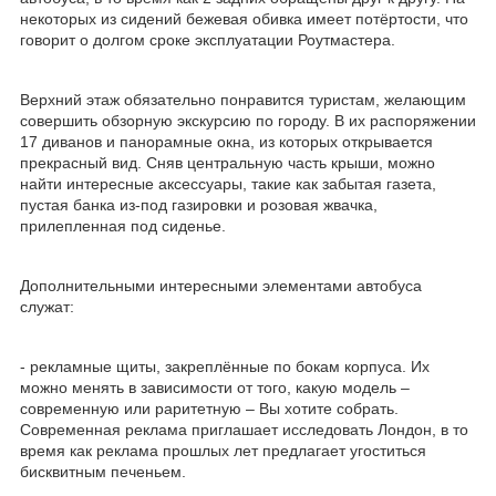
некоторых из сидений бежевая обивка имеет потёртости, что
говорит о долгом сроке эксплуатации Роутмастера.
Верхний этаж обязательно понравится туристам, желающим
совершить обзорную экскурсию по городу. В их распоряжении
17 диванов и панорамные окна, из которых открывается
прекрасный вид. Сняв центральную часть крыши, можно
найти интересные аксессуары, такие как забытая газета,
пустая банка из-под газировки и розовая жвачка,
прилепленная под сиденье.
Дополнительными интересными элементами автобуса
служат:
- рекламные щиты, закреплённые по бокам корпуса. Их
можно менять в зависимости от того, какую модель –
современную или раритетную – Вы хотите собрать.
Современная реклама приглашает исследовать Лондон, в то
время как реклама прошлых лет предлагает угоститься
бисквитным печеньем.