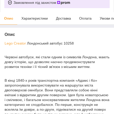
Замовлення під захистом
Опис
Характеристики
Доставка
Оплата
Умови п
Опис
Lego Creator
Лондонський автобус 10258
Червоні автобуси, які стали одним із символів Лондона, мають
довгу історію, що дозволяє наочно продемонструвати
розвиток техніки і її тісний зв'язок з міським життям.
В кінці 1840-х років транспортна компанія «Адамс і Ко»
запропонувала використовувати на маршрутах міста
двоповерхові омнібуси. Вони представляли собою кінні
екіпажі з відкритим другим поверхом. Ідея була новаторською
і сміливою, і багатьом консервативним жителям Лондона вона
категорично не сподобалося. По-перше, конструкція не
вселяла їм довіри, а по-друге, підніматися на другий поверх