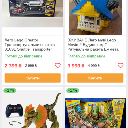
Лего Lego Creator
ВЖИВАНЕ Лего муві Lego
Транспортувальник шатлів
Movie 2 Будинок мрії
31091 Shuttle Transporter
Рятувальна ракета Еммета
70831 Emmet's Dream House
Готово до відправки
Готово до відправки
Rescue Rocket!
2 399
3 999
₴
₴
2 999 ₴
4 999 ₴
Купити
Купити
–17%
–17%