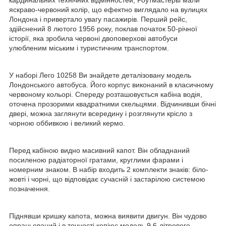
яскраво-червоний колір, що ефектно виглядало на вулицях
Лондона і привертало увагу пасажирів. Перший рейс,
здійснений 8 лютого 1956 року, поклав початок 50-річної
історії, яка зробила червоні двоповерхові автобуси
улюбленим міським і туристичним транспортом.
У наборі Лего 10258 Ви знайдете деталізовану модель
Лондонського автобуса. Його корпус виконаний в класичному
червоному кольорі. Спереду розташовується кабіна водія,
оточена прозорими квадратними скельцями. Відчинивши бічні
двері, можна заглянути всередину і розглянути крісло з
чорною оббивкою і великий кермо.
Перед кабіною видно масивний капот. Він обладнаний
посиленою радіаторної гратами, круглими фарами і
номерним знаком. В набір входить 2 комплекти знаків: біло-
жовті і чорні, що відповідає сучасній і застарілою системою
позначення.
Піднявши кришку капота, можна виявити двигун. Він чудово
опрацьований і в точності копіює модель 9.6-літрового