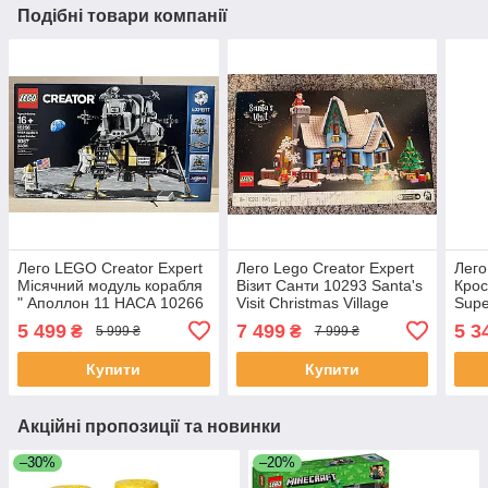
Подібні товари компанії
Лего LEGO Creator Expert
Лего Lego Creator Expert
Лего
Місячний модуль корабля
Візит Санти 10293 Santa's
Крос
" Аполлон 11 НАСА 10266
Visit Christmas Village
Supe
NASA Apollo Lunar Lander
5 499
7 499
5 3
₴
₴
5 999 ₴
7 999 ₴
Купити
Купити
Акційні пропозиції та новинки
–30%
–20%