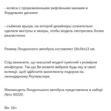
- колёса с прорезиненными рифлёными шинами и
бордовыми дисками
- съёмная крыша, на которой дизайнеры сознательно
сделали выступы и зазоры, чтобы модель смотрелась более
реалистично
Размер Лондонского автобуса составляет 18х34х13 см.
Слід зазначити, що масштаб моделі сумісний з розміром
мініфігурок. Так що Ви можете вибрати будь-яку зі своєї
колекції, щоб здійснити захоплюючу подорож на
легендарному Роутмастере.
Минимодель Лондонського автобуса представлена в наборі
Лего 40220.
Вік: 16+