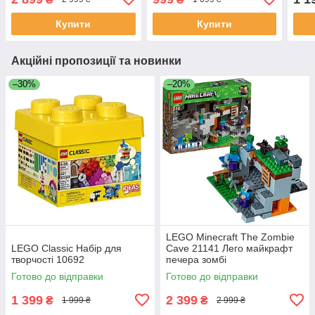
Купити
Купити
Акційні пропозиції та новинки
–30%
–20%
LEGO Minecraft The Zombie
LEGO Classic Набір для
Cave 21141 Лего майкрафт
творчості 10692
печера зомбі
Готово до відправки
Готово до відправки
1 399
2 399
₴
₴
1 999 ₴
2 999 ₴