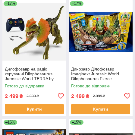
–17%
–17%
Дилофозавр на радіо
Динозавр Ділофозавр
керуванні Dilophosaurus
Imaginext Jurassic World
Jurassic World TERRA by
Dilophosaurus Fierce
Battat Remote Control
Launchin Lights SOUNDS
Готово до відправки
Готово до відправки
Dinosaur
2 499
2 499
₴
₴
2 999 ₴
2 999 ₴
Купити
Купити
–15%
–15%