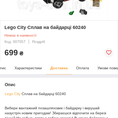
Lego City Сплав на байдарці 60240
Немає в наявності
Код: 007057
Роздріб
699
₴
пис
Характеристики
Доставка
Оплата
Умови пове
Опис
Lego City
Сплав на байдарці 60240
Вибери вантажний позашляховик і байдарку і вирушай
назустріч новим пригодам! Збираєшся відпочити на березі
річки? Не забудь взяти з собою камеру! Выгрузи байдарку з