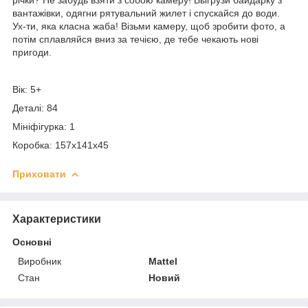
вантажівки, одягни рятувальний жилет і спускайся до води.
Ух-ти, яка класна жаба! Візьми камеру, щоб зробити фото, а
потім сплавляйся вниз за течією, де тебе чекають нові
пригоди.
Вік: 5+
Деталі: 84
Мініфігурка: 1
Коробка: 157х141х45
Приховати
Характеристики
Основні
Виробник
Mattel
Стан
Новий