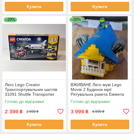
Купити
Купити
–20%
–20%
Лего Lego Creator
ВЖИВАНЕ Лего муві Lego
Транспортувальник шатлів
Movie 2 Будинок мрії
31091 Shuttle Transporter
Рятувальна ракета Еммета
70831 Emmet's Dream House
Готово до відправки
Готово до відправки
Rescue Rocket!
2 399
3 999
₴
₴
2 999 ₴
4 999 ₴
Купити
Купити