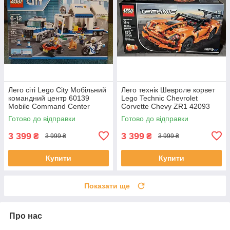
Лего сіті Lego City Мобільний
Лего технік Шевроле корвет
командний центр 60139
Lego Technic Chevrolet
Mobile Command Center
Corvette Chevy ZR1 42093
Готово до відправки
Готово до відправки
3 399
3 399
₴
₴
3 999 ₴
3 999 ₴
Купити
Купити
Показати ще
Про нас