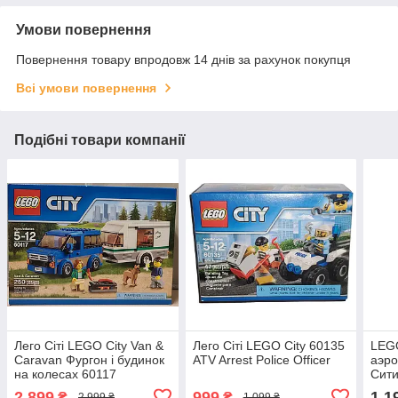
Умови повернення
Повернення товару впродовж 14 днів за рахунок покупця
Всі умови повернення
Подібні товари компанії
Лего Сіті LEGO City Van &
Лего Сіті LEGO City 60135
LEGO
Caravan Фургон і будинок
ATV Arrest Police Officer
аэро
на колесах 60117
Сити
2 899
999
1 1
₴
₴
2 999 ₴
1 099 ₴