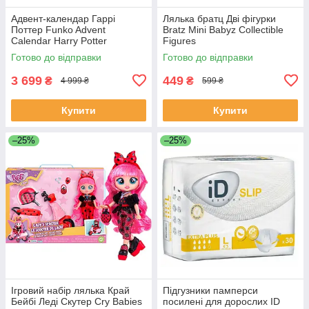
Адвент-календар Гаррі
Лялька братц Дві фігурки
Поттер Funko Advent
Bratz Mini Babyz Collectible
Calendar Harry Potter
Figures
Готово до відправки
Готово до відправки
3 699
449
₴
₴
4 999 ₴
599 ₴
Купити
Купити
–25%
–25%
Ігровий набір лялька Край
Підгузники памперси
Бейбі Леді Скутер Cry Babies
посилені для дорослих ID