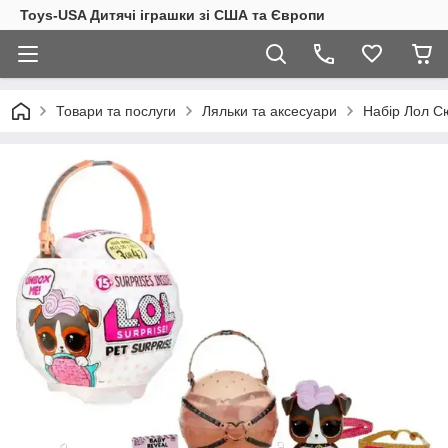
Toys-USA Дитячі іграшки зі США та Європи
Товари та послуги
Ляльки та аксесуари
Набір Лол Сю