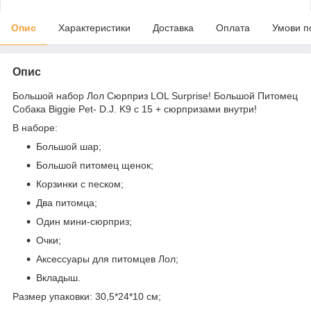
Опис
Характеристики
Доставка
Оплата
Умови п
Опис
Большой набор Лол Сюрприз LOL Surprise! Большой Питомец
Собака Biggie Pet- D.J. K9 с 15 + сюрпризами внутри!
В наборе:
Большой шар;
Большой питомец щенок;
Корзинки с песком;
Два питомца;
Один мини-сюрприз;
Очки;
Аксессуары для питомцев Лол;
Вкладыш.
Размер упаковки: 30,5*24*10 см;