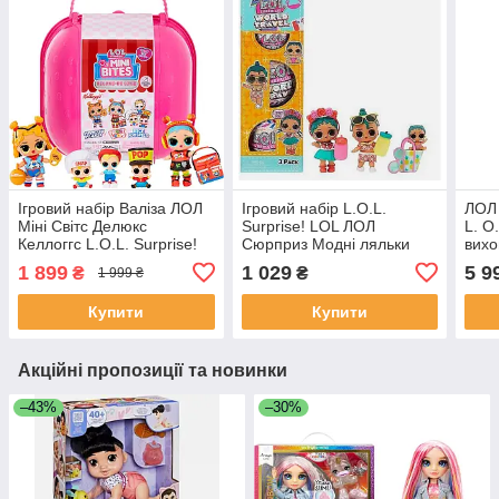
Ігровий набір Валіза ЛОЛ
Ігровий набір L.O.L.
ЛОЛ
Міні Світс Делюкс
Surprise! LOL ЛОЛ
L. O
Келлоггс L.O.L. Surprise!
Сюрприз Модні ляльки
вихо
Loves Mini SWEETS
Кокосова подорож Луау та
кітт
1 899
1 029
5 9
₴
₴
1 999 ₴
Deluxe Kelloggs
Ліл World Travel Coconut
Купити
Купити
Акційні пропозиції та новинки
–43%
–30%