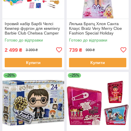
Ігровий набір Барбі Челсі
Лялька Братц Хлоя Санта
Кемпер фургон для кемпінгу
Клаус Bratz Very Merry Cloe
Barbie Club Chelsea Camper
Fashion Special Holiday
Готово до відправки
Готово до відправки
2 499
739
₴
₴
3 399 ₴
999 ₴
Купити
Купити
–26%
–25%