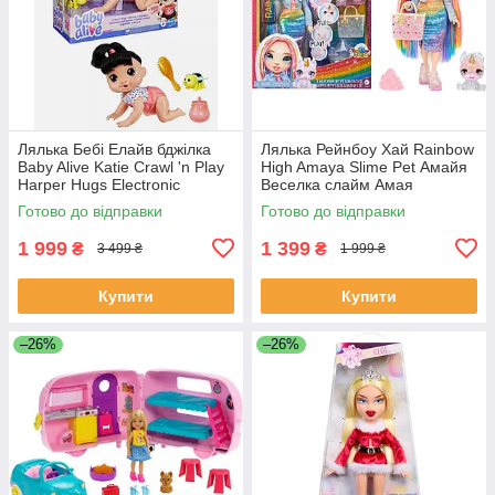
Лялька Бебі Елайв бджілка
Лялька Рейнбоу Хай Rainbow
Baby Alive Katie Crawl 'n Play
High Amaya Slime Pet Амайя
Harper Hugs Electronic
Веселка слайм Амая
Crawling
Готово до відправки
Готово до відправки
1 999
1 399
₴
₴
3 499 ₴
1 999 ₴
Купити
Купити
–26%
–26%