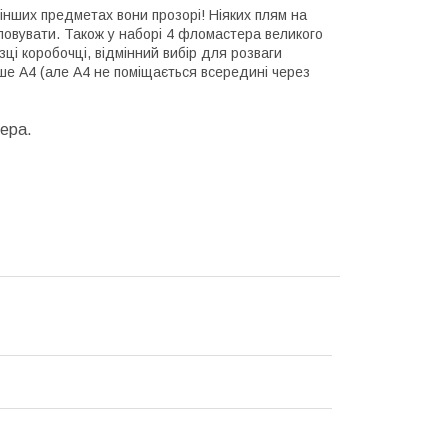
 інших предметах вони прозорі! Ніяких плям на
повувати. Також у наборі 4 фломастера великого
зці коробочці, відмінний вибір для розваги
ше А4 (але А4 не поміщається всередині через
кера.