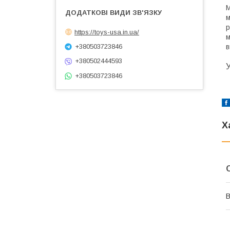
М
м
р
https://toys-usa.in.ua/
м
в
+380503723846
+380502444593
У
+380503723846
Х
В