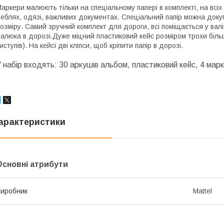
аркери малюють тільки на спеціальному папері в комплекті, на всіх
еблях, одязі, важливих документах. Спеціальний папір можна доку
озміру. Самий зручний комплект для дороги, всі поміщається у валі
алюка в дорозі.Дуже міцний пластиковий кейс розміром трохи біль
иступів). На кейсі дві кліпси, щоб кріпити папір в дорозі.
 набір входять: 30
аркушів альбом, пластиковий кейс, 4 мар
арактеристики
Основні атрибути
иробник
Mattel