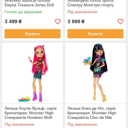
Wrecked Nautical Ghouls
Vondergeist Ghoul Sports
Dayna Treasura Jones Doll
Спектру Монстри спорту
Дана Трежура Джонс з серії
Готово до відправки
Під замовлення
3 499
3 999
₴
₴
Купити
Купити
Лялька Хоулін Вульф, серія
Лялька Клео де Ніл, серія
Крипатерия, Monster High
Крипатерия, Monster High
Creepateria Howleen Wolf
Creepateria Cleo de Nile
Під замовлення
Під замовлення