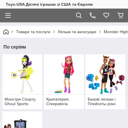
Toys-USA Дитячі іграшки зі США та Європи
Товари та послуги
Ляльки та аксесуари
Monster High
По серіям
Монстри Спорту,
Крипатерия,
Базові ляльки і
Ghoul Sports
Creepateria
Плейсеты різні