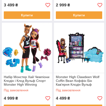
3 499
2 999
₴
₴
Купити
Купити
Набір Монстер Хай Чемпіони
Monster High Clawdeen Wolf
Клодін і Клод Вульф Спорт
Coffin Bean Коффін Бін
Monster High Winning
Кав'ярня Клодін Вульф
Werewolves Clawdeen Wolf і
Під замовлення
Під замовлення
Clawd
4 999
4 499
₴
₴