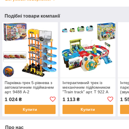
Подібні товари компанії
Парківка-трек 5-рівнева з
Інтерактивний трек із
Інте
автоматичним підіймачем
механічним підйомником
парк
арт. 9488 A-2
"Train track" арт. Т 922 А
(звук
906 
1 024
1 113
1 5
₴
₴
Купити
Купити
Про нас