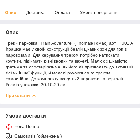
Опис
Доставка
Оплата
Умови повернення
Опис
Трек - парковка "Train Adventure" (Thomas/Томас) арт. T 901 A
Іграшка має у своїй конструкції безліч цікавих зон для гри з
паровозами. Для керування треком потрібно натискати,
крутити, підіймати різні кнопки та важелі. Малюк з цікавістю
гратиме та спостерігатиме, як його дії призводять до активації
тієї чи іншої функції, й моделі рухаються за треком
самостійно. До комплекту входять 2 паровози та вертоліт.
Розмір упаковки: 20-10-20 см.
Приховати
Умови доставки
Нова Пошта
Самовивіз (обмежена )