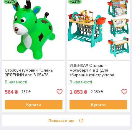
–25%
–21%
УЦЕНКА!! Столик —
Стрибун гумовий "Олень"
мольберт 4 в 1 (для
ЗЕЛЕНИЙ арт. З 65478
збирання конструктора,
малювання, книжкова
В наявності
В наявності
полиця) арт. S 075
564
1 853
₴
₴
757 ₴
2 359 ₴
Купити
Купити
Показати ще