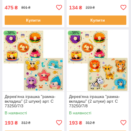
475
134
₴
₴
801 ₴
223 ₴
Купити
Купити
–38%
–38%
Дерев'яна іграшка "рамка-
Дерев'яна іграшка "рамка-
вкладиш" (2 штуки) арт. C
вкладиш" (2 штуки) арт. C
73250/7/3
73250/7/8
В наявності
В наявності
193
193
₴
₴
312 ₴
312 ₴