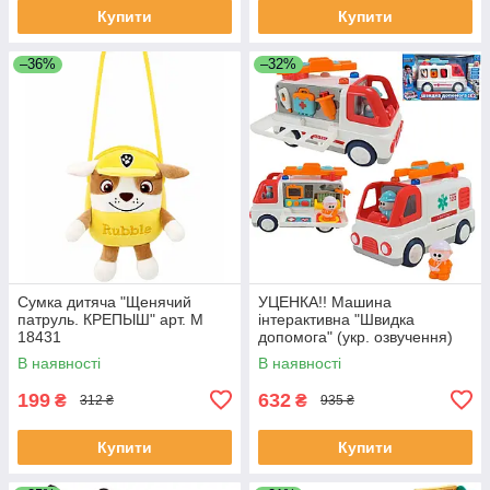
Купити
Купити
–36%
–32%
Сумка дитяча "Щенячий
УЦЕНКА!! Машина
патруль. КРЕПЫШ" арт. M
інтерактивна "Швидка
18431
допомога" (укр. озвучення)
арт. 46349
В наявності
В наявності
199
632
₴
₴
312 ₴
935 ₴
Купити
Купити