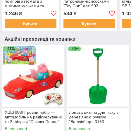
помпові автомата з
патронами-присосками
м'як
м'якими кульками та
"Toy Gun" арт. 903
SB 
мішень СИНІЙ арт. YG 01
1 246
534
1 0
₴
₴
P
Купити
Купити
Акційні пропозиції та новинки
–41%
–40%
УЦЕНКА!! Ігровий набір —
Лопата дитяча для піску з
автомобіль на радіокеруванні
дерев'яною ручкою
та 2 фігурки "Свинка Пеппа"
"Bamsic" арт. 0153
(Peppa Pig) арт. 000-1
В наявності
В наявності