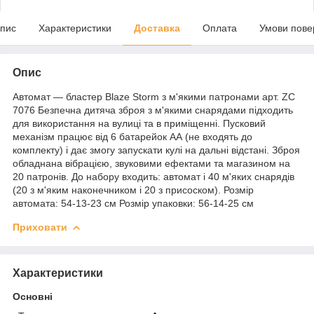
пис
Характеристики
Доставка
Оплата
Умови пове
Опис
Автомат — бластер Blaze Storm з м'якими патронами арт. ZC
7076 Безпечна дитяча зброя з м'якими снарядами підходить
для використання на вулиці та в приміщенні. Пусковий
механізм працює від 6 батарейок АА (не входять до
комплекту) і дає змогу запускати кулі на дальні відстані. Зброя
обладнана вібрацією, звуковими ефектами та магазином на
20 патронів. До набору входить: автомат і 40 м'яких снарядів
(20 з м'яким наконечником і 20 з присоском). Розмір
автомата: 54-13-23 см Розмір упаковки: 56-14-25 см
Приховати
Характеристики
Основні