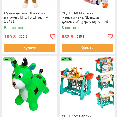
Сумка дитяча "Щенячий
УЦЕНКА!! Машина
патруль. КРЕПЫШ" арт. M
інтерактивна "Швидка
18431
допомога" (укр. озвучення)
арт. 46349
В наявності
В наявності
199
632
₴
₴
312 ₴
935 ₴
Купити
Купити
–25%
–21%
УЦЕНКА!! Столик —