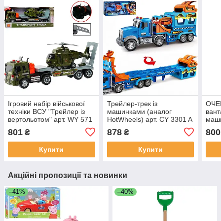
Ігровий набір військової
Трейлер-трек із
ОЧЕН
техніки ВСУ "Трейлер із
машинками (аналог
вант
вертольотом" арт. WY 571
HotWheels) арт. CY 3301 A
маши
G/H
8009
801
878
800
₴
₴
Купити
Купити
Акційні пропозиції та новинки
–41%
–40%