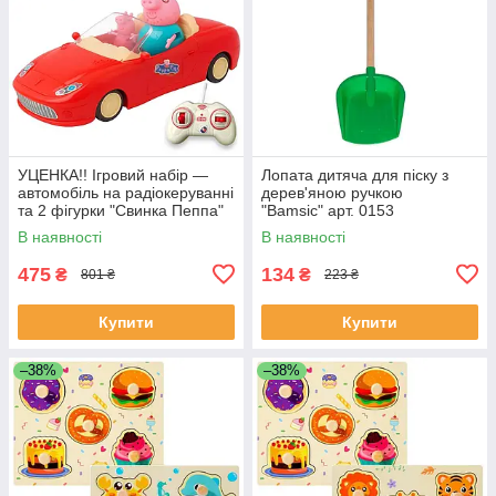
УЦЕНКА!! Ігровий набір —
Лопата дитяча для піску з
автомобіль на радіокеруванні
дерев'яною ручкою
та 2 фігурки "Свинка Пеппа"
"Bamsic" арт. 0153
(Peppa Pig) арт. 000-1
В наявності
В наявності
475
134
₴
₴
801 ₴
223 ₴
Купити
Купити
–38%
–38%