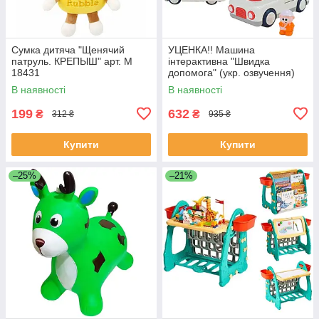
Сумка дитяча "Щенячий
УЦЕНКА!! Машина
патруль. КРЕПЫШ" арт. M
інтерактивна "Швидка
18431
допомога" (укр. озвучення)
арт. 46349
В наявності
В наявності
199
632
₴
₴
312 ₴
935 ₴
Купити
Купити
–25%
–21%