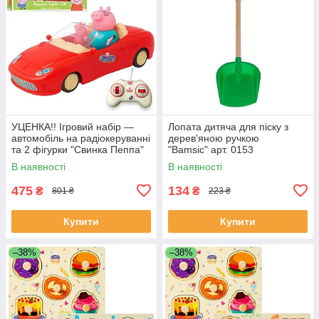
УЦЕНКА!! Ігровий набір —
Лопата дитяча для піску з
автомобіль на радіокеруванні
дерев'яною ручкою
та 2 фігурки "Свинка Пеппа"
"Bamsic" арт. 0153
(Peppa Pig) арт. 000-1
В наявності
В наявності
475
134
₴
₴
801 ₴
223 ₴
Купити
Купити
–38%
–38%