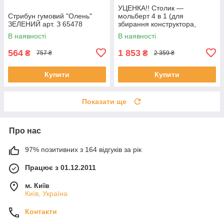
УЦЕНКА!! Столик —
Стрибун гумовий "Олень"
мольберт 4 в 1 (для
ЗЕЛЕНИЙ арт. З 65478
збирання конструктора,
малювання, книжкова
В наявності
В наявності
полиця) арт. S 075
564
1 853
₴
₴
757 ₴
2 359 ₴
Купити
Купити
Показати ще
Про нас
97% позитивних з 164 відгуків за рік
Працює з 01.12.2011
м. Київ
Київ, Україна
Контакти