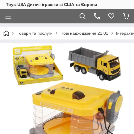
Toys-USA Дитячі іграшки зі США та Європи
Товари та послуги
Нові надходження 21.01
Інтеракт