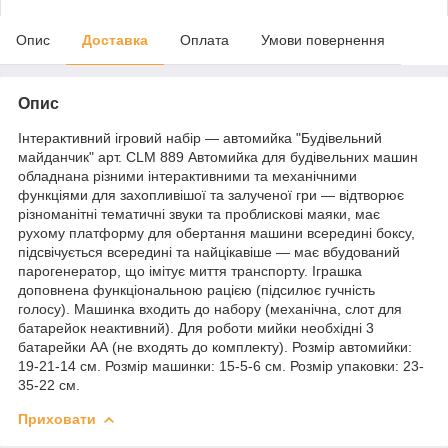
Опис
Доставка
Оплата
Умови повернення
Опис
Інтерактивний ігровий набір — автомийка "Будівельний
майданчик" арт. CLM 889 Автомийка для будівельних машин
обладнана різними інтерактивними та механічними
функціями для захопливішої та залученої гри — відтворює
різноманітні тематичні звуки та проблискові маяки, має
рухому платформу для обертання машини всередині боксу,
підсвічується всередині та найцікавіше — має вбудований
парогенератор, що імітує миття транспорту. Іграшка
доповнена функціональною рацією (підсилює гучність
голосу). Машинка входить до набору (механічна, слот для
батарейок неактивний). Для роботи мийки необхідні 3
батарейки АА (не входять до комплекту). Розмір автомийки:
19-21-14 см. Розмір машинки: 15-5-6 см. Розмір упаковки: 23-
35-22 см.
Приховати