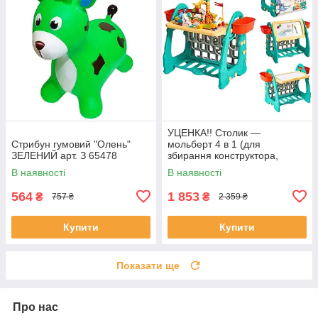
УЦЕНКА!! Столик —
Стрибун гумовий "Олень"
мольберт 4 в 1 (для
ЗЕЛЕНИЙ арт. З 65478
збирання конструктора,
малювання, книжкова
В наявності
В наявності
полиця) арт. S 075
564
1 853
₴
₴
757 ₴
2 359 ₴
Купити
Купити
Показати ще
Про нас