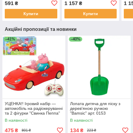
553
591
1 157
1 1
₴
₴
Купити
Купити
Акційні пропозиції та новинки
–41%
–40%
УЦЕНКА!! Ігровий набір —
Лопата дитяча для піску з
автомобіль на радіокеруванні
дерев'яною ручкою
та 2 фігурки "Свинка Пеппа"
"Bamsic" арт. 0153
(Peppa Pig) арт. 000-1
В наявності
В наявності
475
134
₴
₴
801 ₴
223 ₴