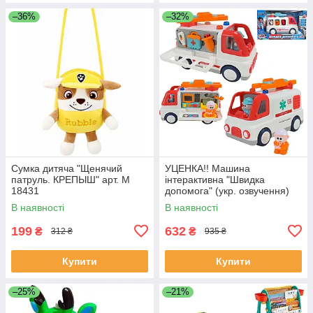
–36%
–32%
Сумка дитяча "Щенячий
УЦЕНКА!! Машина
патруль. КРЕПЫШ" арт. M
інтерактивна "Швидка
18431
допомога" (укр. озвучення)
арт. 46349
В наявності
В наявності
199
632
₴
₴
312 ₴
935 ₴
Купити
Купити
–25%
–21%