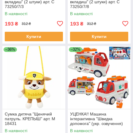
вкладиш" (2 штуки) арт. C
вкладиш" (2 штуки) арт. C
73250/7/3
73250/7/8
В наявності
В наявності
193
193
₴
₴
312 ₴
312 ₴
Купити
Купити
–36%
–32%
Сумка дитяча "Щенячий
УЦЕНКА!! Машина
патруль. КРЕПЫШ" арт. M
інтерактивна "Швидка
18431
допомога" (укр. озвучення)
арт. 46349
В наявності
В наявності