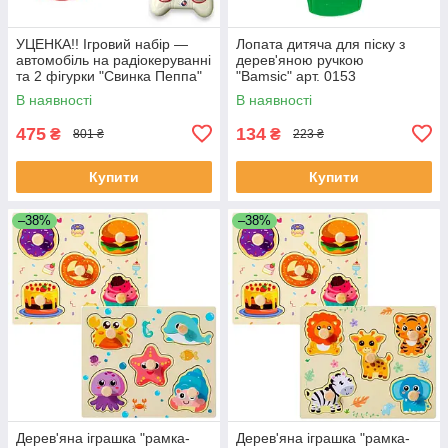
УЦЕНКА!! Ігровий набір —
Лопата дитяча для піску з
автомобіль на радіокеруванні
дерев'яною ручкою
та 2 фігурки "Свинка Пеппа"
"Bamsic" арт. 0153
(Peppa Pig) арт. 000-1
В наявності
В наявності
475
134
₴
₴
801 ₴
223 ₴
Купити
Купити
–38%
–38%
Дерев'яна іграшка "рамка-
Дерев'яна іграшка "рамка-