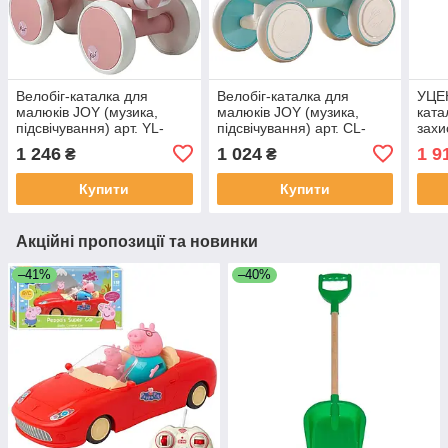
Велобіг-каталка для
Велобіг-каталка для
УЦЕН
малюків JOY (музика,
малюків JOY (музика,
ката
підсвічування) арт. YL-
підсвічування) арт. CL-
захи
19226/08
105/48
коле
1 246
1 024
1 9
₴
₴
підс
Купити
Купити
Акційні пропозиції та новинки
–41%
–40%