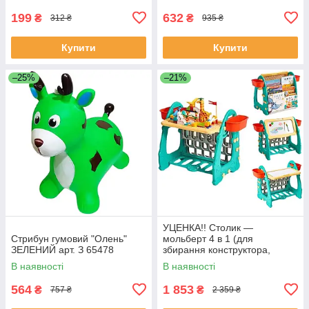
199
632
₴
₴
312 ₴
935 ₴
Купити
Купити
–25%
–21%
УЦЕНКА!! Столик —
Стрибун гумовий "Олень"
мольберт 4 в 1 (для
ЗЕЛЕНИЙ арт. З 65478
збирання конструктора,
малювання, книжкова
В наявності
В наявності
полиця) арт. S 075
564
1 853
₴
₴
757 ₴
2 359 ₴