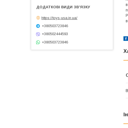
в
п
Р
https://toys-usa.in.ua/
в
+380503723846
+380502444593
+380503723846
Х
В
І