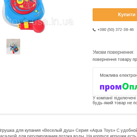
Купити
+380 (50) 372-38-46
повернення товару п
У компанії підключені
будь-який товар не п
грушка для купания «Веселый душ» Серия «Aqua Toys» С удобной
асадкой для регулирования потока воды. На корпусе игрушки ест