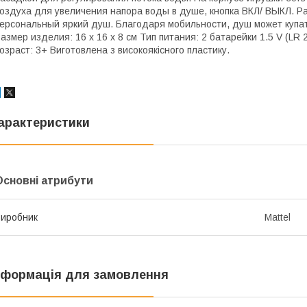
оздуха для увеличения напора воды в душе, кнопка ВКЛ/ ВЫКЛ. Ра
ерсональный яркий душ. Благодаря мобильности, душ может купать
азмер изделия: 16 х 16 х 8 см Тип питания: 2 батарейки 1.5 V (LR
озраст: 3+ Виготовлена з високоякісного пластику.
арактеристики
Основні атрибути
иробник
Mattel
нформація для замовлення