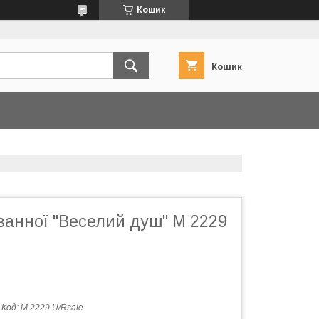
Кошик
Кошик
ванної "Веселий душ" M 2229
Код:
M 2229 U/Rsale