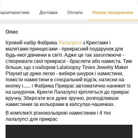
арактеристики
Доставка
Оплата
Умови повернення
Опис
Ігровий набір Фабрика
Лалалупсі
з Крихтами і
малятами принцесами - прекрасний подарунок для
будь-якої дівчинки в світі. Адже це так захоплююче -
створювати свої прикраси - браслети або намиста. Тим
більше, що з набором Lalaloopsy Tinies Jewelry Maker
Playset це дуже легко - вибери шнурок і намистини,
помісти намистини в спеціальний відсік, натисни на
кнопку і...... і Фабрика Прикрас автоматично нанижет їх
на шнурочок. Крихти Лалалупсі кріпляться до прикрас
вручну. Зберігати все дуже зручно, розподіливши
намистинки за кольорами в капсулах-чашечках.
В комплекті різнокольорові намистинки і 4 тіні
лалалупсі для прикрас